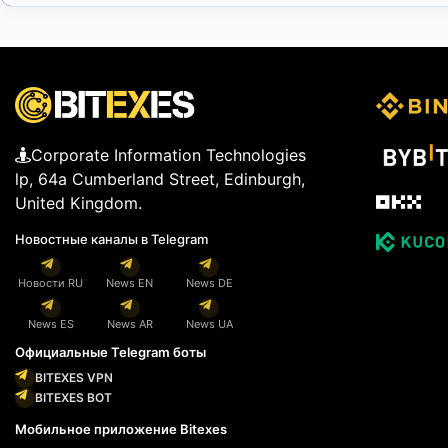
Corporate Information Technologies
lp, 64a Cumberland Street, Edinburgh,
United Kingdom.
Новостные каналы в Telegram
Новости RU
News EN
News DE
News ES
News AR
News UA
Официальные Telegram боты
BITEXES VPN
BITEXES BOT
Мобильное приложение Bitexes