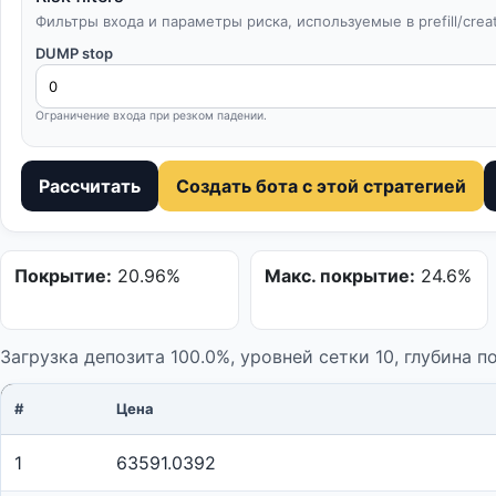
Фильтры входа и параметры риска, используемые в prefill/creat
DUMP stop
Ограничение входа при резком падении.
Рассчитать
Создать бота с этой стратегией
Покрытие:
20.96%
Макс. покрытие:
24.6%
Загрузка депозита 100.0%, уровней сетки 10, глубина 
#
Цена
1
63591.0392