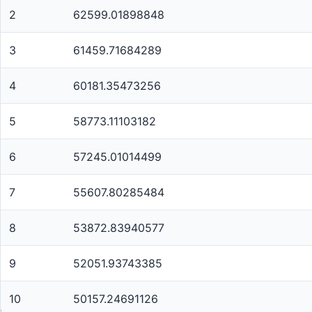
2
62599.01898848
3
61459.71684289
4
60181.35473256
5
58773.11103182
6
57245.01014499
7
55607.80285484
8
53872.83940577
9
52051.93743385
10
50157.24691126