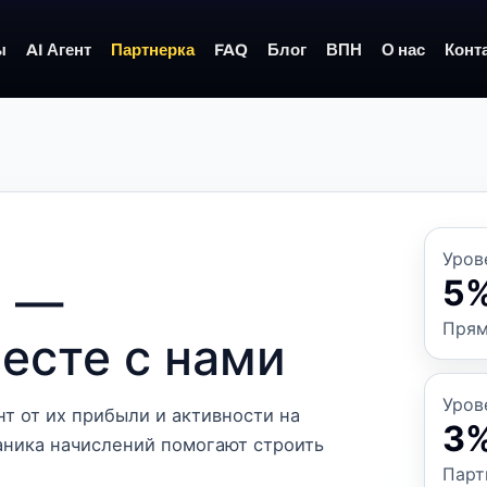
ы
AI Агент
Партнерка
FAQ
Блог
ВПН
О нас
Конт
Уров
5
s —
Прям
есте с нами
Уров
т от их прибыли и активности на
3
аника начислений помогают строить
Парт