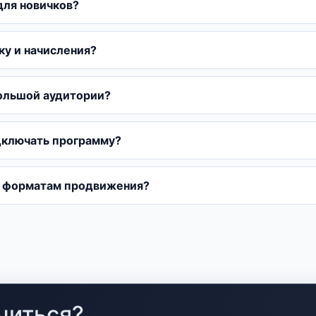
для новичков?
ку и начисления?
большой аудитории?
дключать программу?
по форматам продвижения?
читься?