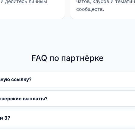
 и делитесь личным
чатов, клубов и темати
сообществ.
FAQ по партнёрке
ьную ссылку?
ртнёрские выплаты?
 и 3?