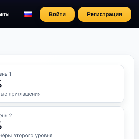
Войти
Регистрация
акты
ень 1
%
ые приглашения
ень 2
%
нёры второго уровня