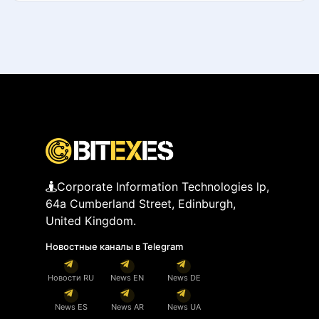
Corporate Information Technologies lp,
64a Cumberland Street, Edinburgh,
United Kingdom.
Новостные каналы в Telegram
Новости RU
News EN
News DE
News ES
News AR
News UA